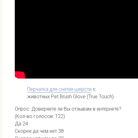
Перчатка для снятия шерсти
с
животных Pet Brush Glove (True Touch).
Опрос: Доверяете ли Вы отзывам в интернете?
(Кол-во голосов: 122)
Да
24
Скорее да чем нет
38