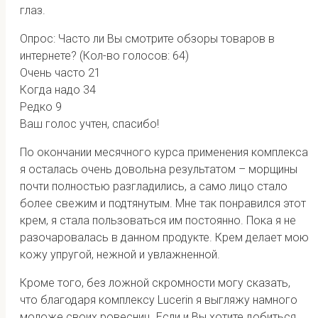
глаз.
Опрос: Часто ли Вы смотрите обзоры товаров в
интернете?
(Кол-во голосов: 64)
Очень часто
21
Когда надо
34
Редко
9
Ваш голос учтен, спасибо!
По окончании месячного курса применения комплекса
я осталась очень довольна результатом – морщины
почти полностью разгладились, а само лицо стало
более свежим и подтянутым. Мне так понравился этот
крем, я стала пользоваться им постоянно. Пока я не
разочаровалась в данном продукте. Крем делает мою
кожу упругой, нежной и увлажненной.
Кроме того, без ложной скромности могу сказать,
что благодаря комплексу Lucerin я выгляжу намного
моложе своих ровесниц. Если и Вы хотите добиться