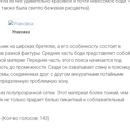
екла из неё удивительно красивое и почти невесомое боди. 
 также была светло-бежевая расцветка).
Упаковка
ник на широких бретелях, а его особенность состоит в
в разной фактуры. Средняя часть боди представляет собой
ной материи. Передняя часть этого пояса начинается под
оть до промежности. Сзади он охватывает спину и поясниц
рмы, соединенных друг с другом аккуратными потайными
 определенную проблемную зону.
из полупрозрачной сетки. Этот материал более тонкий, чем
 Он не только придает белью пикантный и соблазнительный
е
(Кол-во голосов: 143)