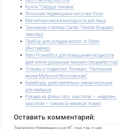
Кулон "Сердце океана"
Японские педикюрные носочки Sosu
Магнитная маска молодости для лица
Тренажер-степпер Cardio Twister (Кардио
твистер)
Прибор для укладки волос In Styler
(Инстайлер)
Nitro PowerBox для повышения мощности
двигателя (реальные мнения специалистов)
Отзывы о подвеске Леомакс "Нательная
икона Матрона Московская"
Бизиборд: действительно умная игрушка
для малыша
Рукава из флеш-тату: захотели — «надели»,
захотели — смыли (и никакой ткани)
Оставить комментарий:
Заказала племянница на НГ, она так о них