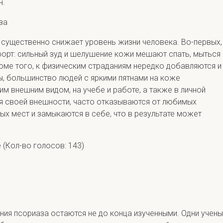
н.
за
з существенно снижает уровень жизни человека. Во-первых,
орт: сильный зуд и шелушение кожи мешают спать, мыться 
оме того, к физическим страданиям нередко добавляются и
, большинство людей с яркими пятнами на коже
м внешним видом, на учебе и работе, а также в личной
я своей внешности, часто отказываются от любимых
ых мест и замыкаются в себе, что в результате может
е
(Кол-во голосов: 143)
ния псориаза остаются не до конца изученными. Одни учен