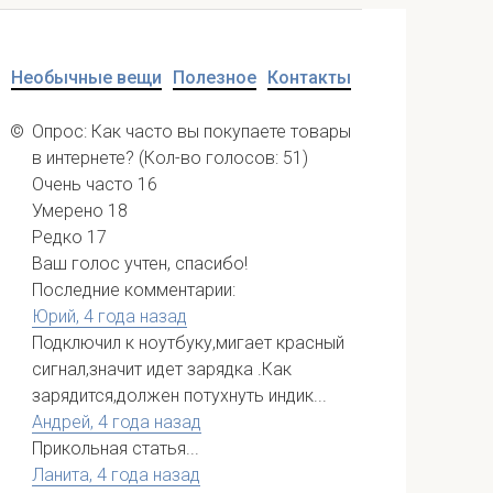
Необычные вещи
Полезное
Контакты
©
Опрос: Как часто вы покупаете товары
в интернете?
(Кол-во голосов: 51)
Очень часто
16
Умерено
18
Редко
17
Ваш голос учтен, спасибо!
Последние комментарии:
Юрий,
4 года назад
Подключил к ноутбуку,мигает красный
сигнал,значит идет зарядка .Как
зарядится,должен потухнуть индик...
Андрей,
4 года назад
Прикольная статья...
Ланита,
4 года назад