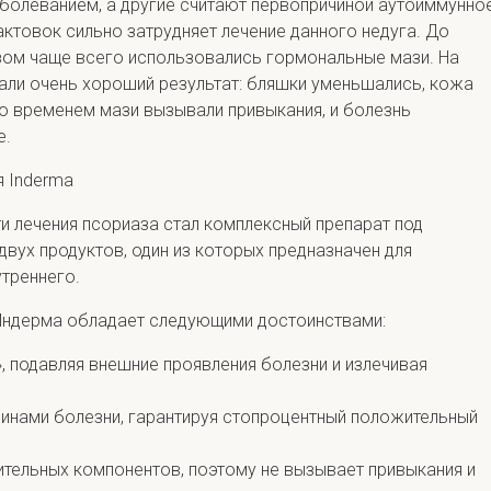
болеванием, а другие считают первопричиной аутоиммунно
актовок сильно затрудняет лечение данного недуга. До
зом чаще всего использовались гормональные мази. На
али очень хороший результат: бляшки уменьшались, кожа
со временем мази вызывали привыкания, и болезнь
е.
я Inderma
и лечения псориаза стал комплексный препарат под
двух продуктов, один из которых предназначен для
утреннего.
Индерма обладает следующими достоинствами:
, подавляя внешние проявления болезни и излечивая
инами болезни, гарантируя стопроцентный положительный
ительных компонентов, поэтому не вызывает привыкания и