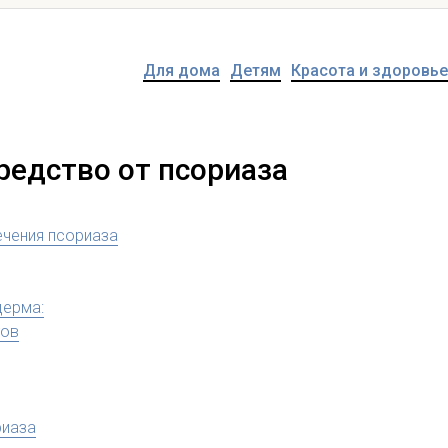
Для дома
Детям
Красота и здоровье
средство от псориаза
ечения псориаза
дерма:
тов
риаза