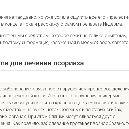
ния не так давно, но уже успела ощутить все его «прелести»
 в конце, а пока я расскажу о самом препарате Индерма.
инственным средством, которое лечит не только симптомы,
я, поэтому информация, изложенная в моем обзоре, являетс
rma для лечения псориаза
е заболевание, связанное с нарушением процессов делени
я человеческой кожи. Из-за этого нарушения эпидермис
тся сухие и зудящие пятна красного цвета – псориатические
ых местах – на руках, ногах, коленных и локтевых сгибах,
овых органах. При этом бляшки могут сливаться друг с
ния. Как правило, заболевание протекает волнообразно, т