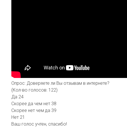
Опрос: Доверяете ли Вы отзывам в интернете?
(Кол-во голосов: 122)
Да
24
Скорее да чем нет
38
Скорее нет чем да
39
Нет
21
Ваш голос учтен, спасибо!